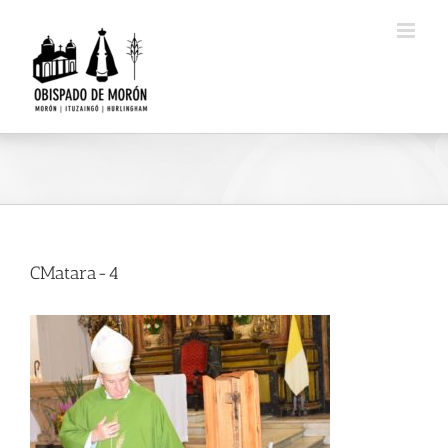
Saltar
al
contenido
CMatara-4