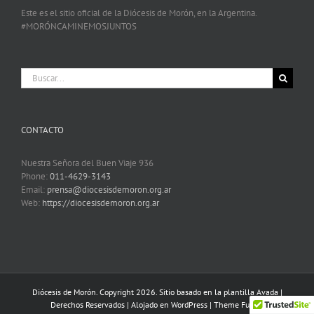
Este es el sitio oficial de la Diócesis de Morón, en la Argentina.
#MORÓNCAMINEMOSJUNTOS
Buscar:
CONTACTO
Nuestra Señora del Buen Viaje 936
Phone:
011-4629-3143
Email:
prensa@diocesisdemoron.org.ar
Web:
https://diocesisdemoron.org.ar
Diócesis de Morón. Copyright 2026. Sitio basado en la plantilla Avada |
Derechos Reservados | Alojado en
WordPress
|
Theme Fusion